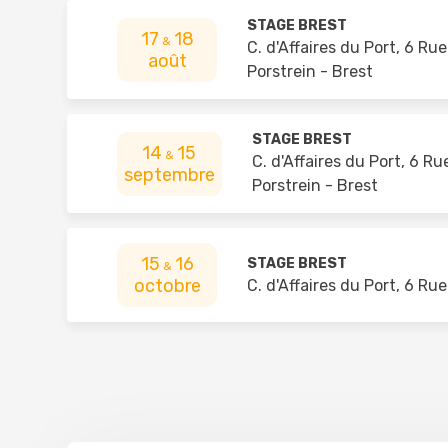
composi
STAGE BREST
17
18
&
C. d'Affaires du Port, 6 Ru
août
Cas 4 :
Porstrein - Brest
peine c
mis à l
pénale
STAGE BREST
14
15
&
C. d'Affaires du Port, 6 Ru
septembre
Porstrein - Brest
15
16
STAGE BREST
&
octobre
C. d'Affaires du Port, 6 Ru