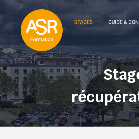
STAGES
GUIDE & CON
Stage
récupérat
Cas 1 : 
Cas 2 : 
Cas 3 :