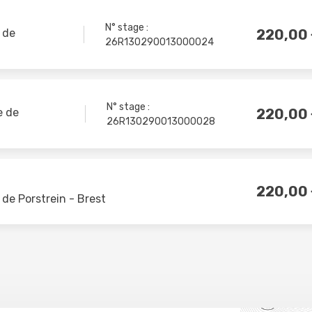
tion pénale
N° stage :
220,00
e de
26R130290013000024
 Stage dans le cadre d’une
omplémentaire, du sursis avec
’épreuve ou d’une ordonnance
N° stage :
220,00
e de
26R130290013000028
220,00
e de Porstrein - Brest