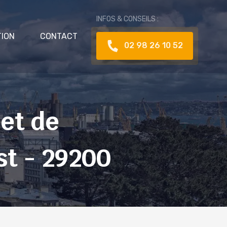
INFOS & CONSEILS :
TION
CONTACT
02 98 26 10 52
 et de
st - 29200